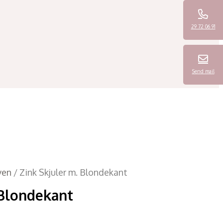
29 72 06 91
Send mail
ven
/ Zink Skjuler m. Blondekant
 Blondekant