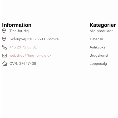
Information
Kategorier
Ting-for-dig
Alle produkter
Skårupvej 216 2650 Hvidovre
Tilbehør
+45 29 72 06 91
Antikvoks
webshop@ting-for-dig.dk
Brugskunst
CVR: 37647438
Loppesalg