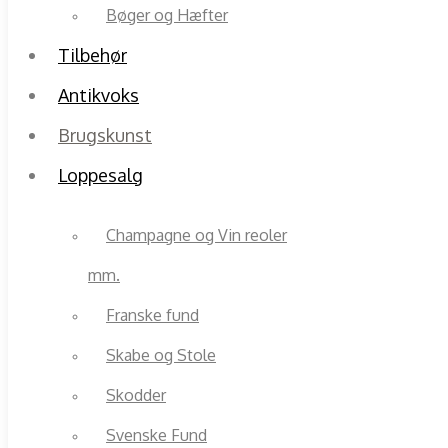
Bøger og Hæfter
Tilbehør
Antikvoks
Brugskunst
Loppesalg
Champagne og Vin reoler
mm.
Franske fund
Skabe og Stole
Skodder
Svenske Fund