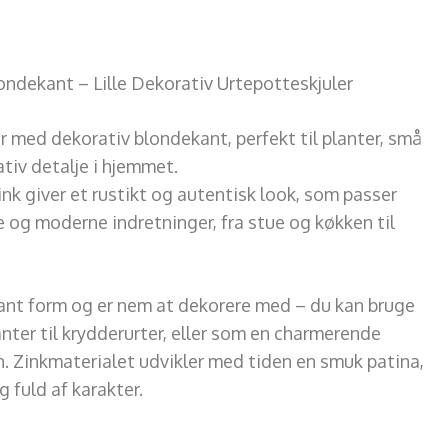
ondekant – Lille Dekorativ Urtepotteskjuler
ler med dekorativ blondekant, perfekt til planter, små
tiv detalje i hjemmet.
ink giver et rustikt og autentisk look, som passer
e og moderne indretninger, fra stue og køkken til
gant form og er nem at dekorere med – du kan bruge
anter til krydderurter, eller som en charmerende
n. Zinkmaterialet udvikler med tiden en smuk patina,
g fuld af karakter.