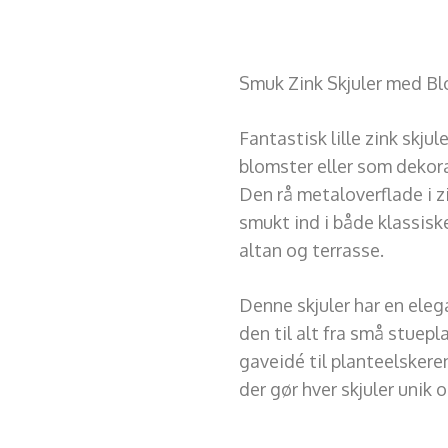
Smuk Zink Skjuler med Bl
Fantastisk lille zink skju
blomster eller som dekora
Den rå metaloverflade i z
smukt ind i både klassisk
altan og terrasse.
Denne skjuler har en ele
den til alt fra små stuepl
gaveidé til planteelskere
der gør hver skjuler unik o