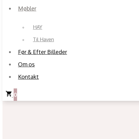
Møbler
HAY
Til Haven
Før & Efter Billeder
Om os
Kontakt
0