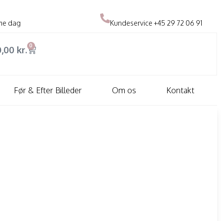
me dag
Kundeservice
+45 29 72 06 91
0
0,00
kr.
Før & Efter Billeder
Om os
Kontakt