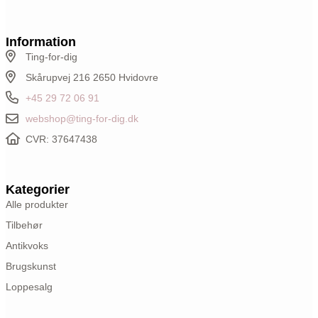
Information
Ting-for-dig
Skårupvej 216 2650 Hvidovre
+45 29 72 06 91
webshop@ting-for-dig.dk
CVR: 37647438
Kategorier
Alle produkter
Tilbehør
Antikvoks
Brugskunst
Loppesalg