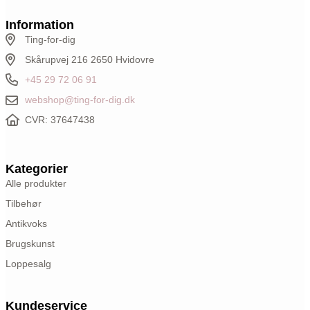
Information
Ting-for-dig
Skårupvej 216 2650 Hvidovre
+45 29 72 06 91
webshop@ting-for-dig.dk
CVR: 37647438
Kategorier
Alle produkter
Tilbehør
Antikvoks
Brugskunst
Loppesalg
Kundeservice