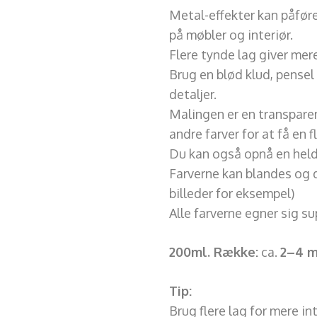
Metal-effekter kan påfør
på møbler og interiør.
Flere tynde lag giver mer
Brug en blød klud, pensel 
detaljer.
Malingen er en transpare
andre farver for at få en f
Du kan også opnå en held
Farverne kan blandes og d
billeder for eksempel)
Alle farverne egner sig su
200ml. Række
:
ca.
2–4 
Tip:
Brug flere lag for mere in