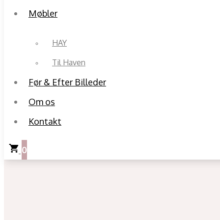
Møbler
HAY
Til Haven
Før & Efter Billeder
Om os
Kontakt
0