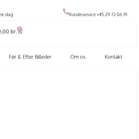
me dag
Kundeservice
+45 29 72 06 91
0
0,00
kr.
Før & Efter Billeder
Om os
Kontakt