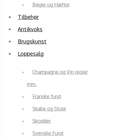
Bøger og Hæfter
Tilbehør
Antikvoks
Brugskunst
Loppesalg
Champagne og Vin reoler
mm.
Franske fund
Skabe og Stole
Skodder
Svenske Fund