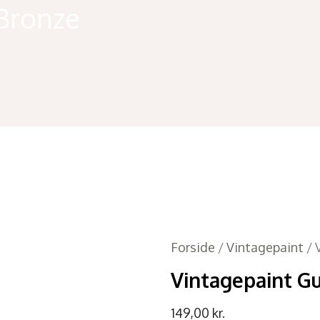
-Bronze
Forside
/
Vintagepaint
/ 
Vintagepaint G
149,00
kr.