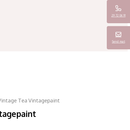
29 72 06 91
Send mail
Vintage Tea Vintagepaint
tagepaint