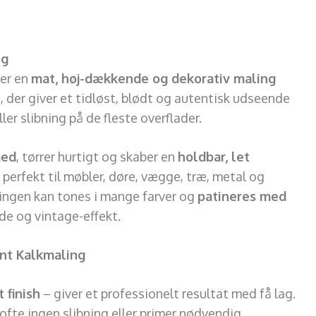
ng
 er en
mat, høj-dækkende og dekorativ maling
h, der giver et tidløst, blødt og autentisk udseende
er slibning på de fleste overflader.
med
, tørrer hurtigt og skaber en
holdbar, let
 perfekt til møbler, døre, vægge, træ, metal og
lingen kan tones i mange farver og
patineres med
de og vintage-effekt.
int Kalkmaling
 finish
– giver et professionelt resultat med få lag.
ofte ingen slibning eller primer nødvendig.