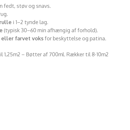
rn fedt, støv og snavs.
rug.
rulle
i 1–2 tynde lag.
e
(typisk 30–60 min afhængig af forhold).
eller farvet voks
for beskyttelse og patina.
il 1,25m2 – Bøtter af 700ml. Rækker til 8-10m2