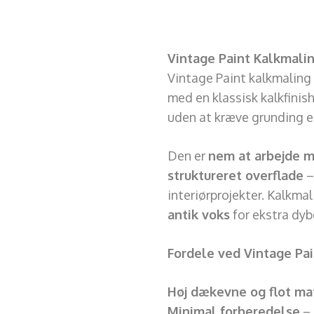
Vintage Paint Kalkmali
Vintage Paint kalkmaling
med en klassisk kalkfinis
uden at kræve grunding ell
Den er
nem at arbejde 
struktureret overflade
–
interiørprojekter. Kalkma
antik voks
for ekstra dyb
Fordele ved Vintage Pa
Høj dækevne og flot mat
Minimal forberedelse
– 