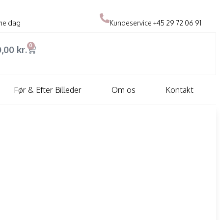
me dag
Kundeservice
+45 29 72 06 91
0
0,00
kr.
Før & Efter Billeder
Om os
Kontakt