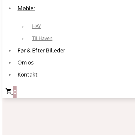
Møbler
HAY
Til Haven
Før & Efter Billeder
Om os
Kontakt
0