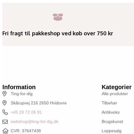
Fri fragt til pakkeshop ved køb over 750 kr
Information
Kategorier
Ting-for-dig
Alle produkter
Skårupvej 216 2650 Hvidovre
Tilbehør
+45 29 72 06 91
Antikvoks
webshop@ting-for-dig.dk
Brugskunst
CVR: 37647438
Loppesalg