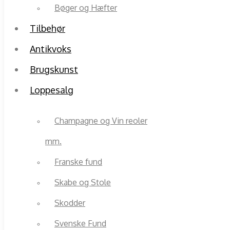
Bøger og Hæfter
Tilbehør
Antikvoks
Brugskunst
Loppesalg
Champagne og Vin reoler
mm.
Franske fund
Skabe og Stole
Skodder
Svenske Fund