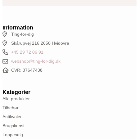
Information
Ting-for-dig
Skårupvej 216 2650 Hvidovre
+45 29 72 06 91
webshop@ting-for-dig.dk
CVR: 37647438
Kategorier
Alle produkter
Tilbehør
Antikvoks
Brugskunst
Loppesalg