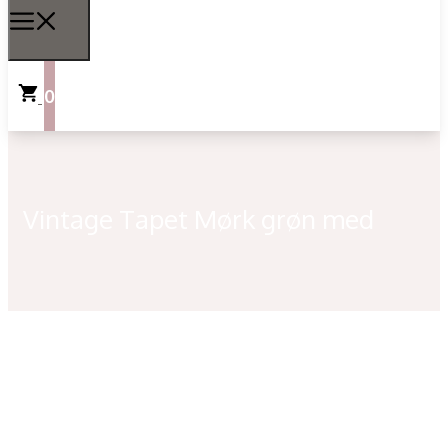
0
Vintage Tapet Mørk grøn med