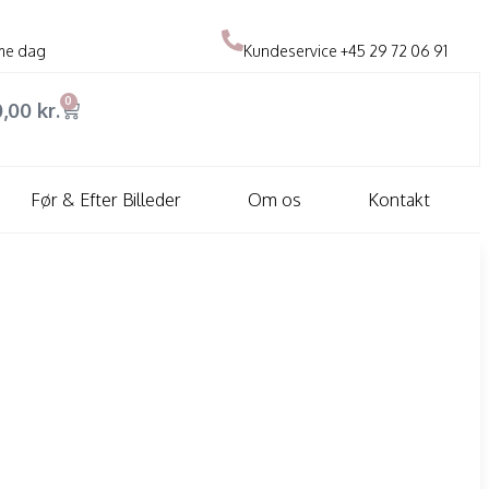
me dag
Kundeservice
+45 29 72 06 91
0
0,00
kr.
Før & Efter Billeder
Om os
Kontakt