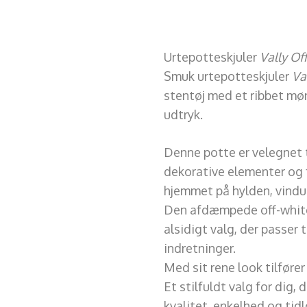
Urtepotteskjuler
Vally Of
Smuk urtepotteskjuler
Va
stentøj med et ribbet møns
udtryk.
Denne potte er velegnet t
dekorative elementer og f
hjemmet på hylden, vindu
Den afdæmpede off-white
alsidigt valg, der passer
indretninger.
Med sit rene look tilfør
Et stilfuldt valg for dig,
kvalitet, enkelhed og tid