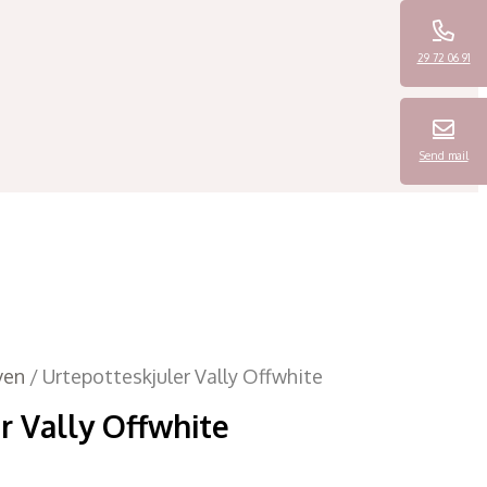
29 72 06 91
Send mail
ven
/ Urtepotteskjuler Vally Offwhite
r Vally Offwhite