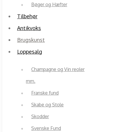
Bøger og Hæfter
Tilbehør
Antikvoks
Brugskunst
Loppesalg
Champagne og Vin reoler
mm.
Franske fund
Skabe og Stole
Skodder
Svenske Fund