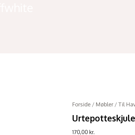
ffwhite
Forside
/
Møbler
/
Til Ha
Urtepotteskjule
170,00
kr.