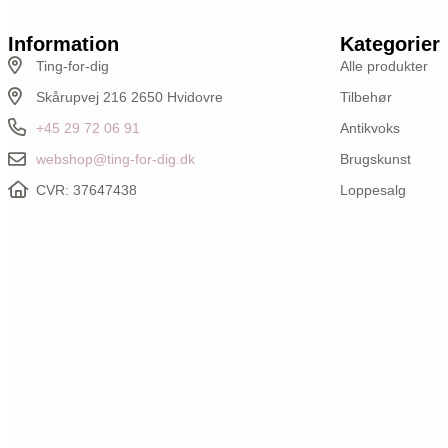
Information
Kategorier
Ting-for-dig
Alle produkter
Skårupvej 216 2650 Hvidovre
Tilbehør
+45 29 72 06 91
Antikvoks
webshop@ting-for-dig.dk
Brugskunst
CVR: 37647438
Loppesalg