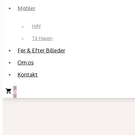
Møbler
HAY
Til Haven
Før & Efter Billeder
Om os
Kontakt
0