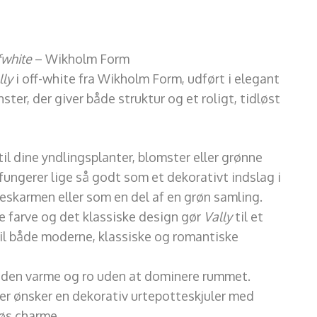
fwhite
– Wikholm Form
lly
i off-white fra Wikholm Form, udført i elegant
ter, der giver både struktur og et roligt, tidløst
il dine yndlingsplanter, blomster eller grønne
ungerer lige så godt som et dekorativt indslag i
eskarmen eller som en del af en grøn samling.
 farve og det klassiske design gør
Vally
til et
 til både moderne, klassiske og romantiske
er den varme og ro uden at dominere rummet.
 der ønsker en dekorativ urtepotteskjuler med
løs charme.