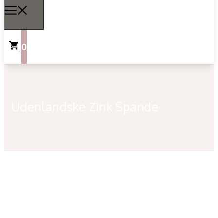
0
Udenlandske Zink Spande