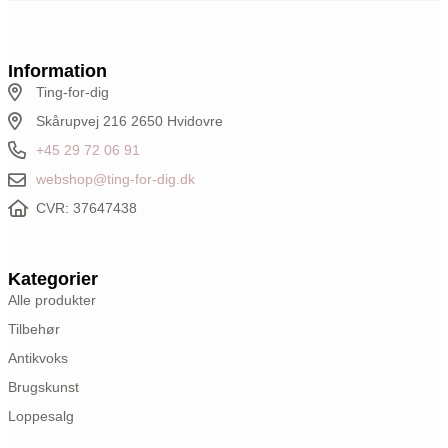
Information
Ting-for-dig
Skårupvej 216 2650 Hvidovre
+45 29 72 06 91
webshop@ting-for-dig.dk
CVR: 37647438
Kategorier
Alle produkter
Tilbehør
Antikvoks
Brugskunst
Loppesalg