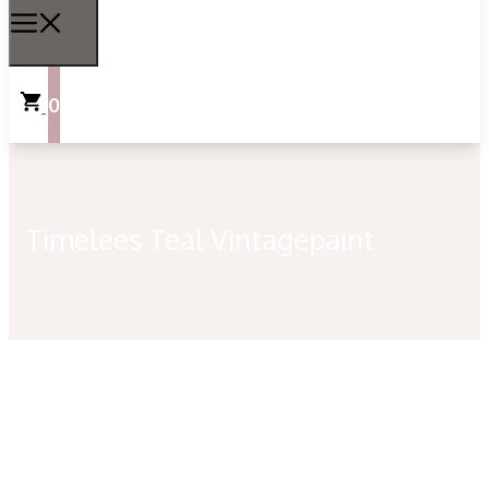
0
Timelees Teal Vintagepaint