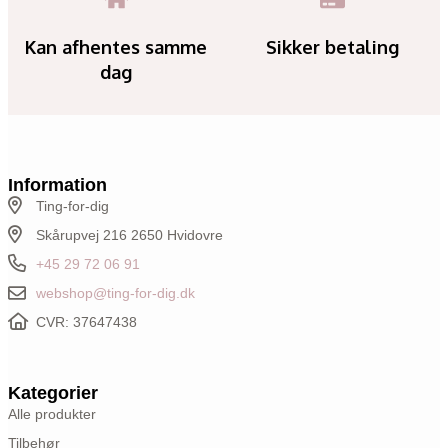
Kan afhentes samme
Sikker betaling
dag
Information
Ting-for-dig
Skårupvej 216 2650 Hvidovre
+45 29 72 06 91
webshop@ting-for-dig.dk
CVR: 37647438
Kategorier
Alle produkter
Tilbehør