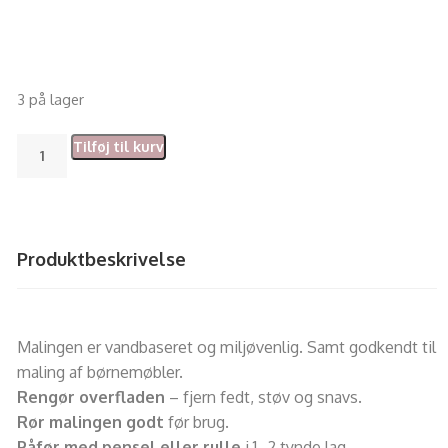
3 på lager
Tilføj til kurv
Produktbeskrivelse
Malingen er vandbaseret og miljøvenlig. Samt godkendt til
maling af børnemøbler.
Rengør overfladen
– fjern fedt, støv og snavs.
Rør malingen godt
før brug.
Påfør med pensel eller rulle
i 1–2 tynde lag.