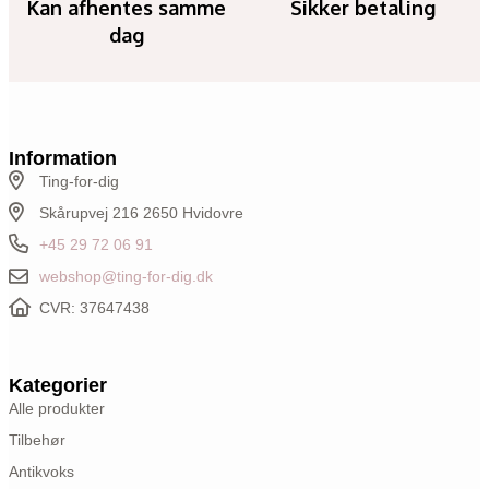
Kan afhentes samme
Sikker betaling
dag
Information
Ting-for-dig
Skårupvej 216 2650 Hvidovre
+45 29 72 06 91
webshop@ting-for-dig.dk
CVR: 37647438
Kategorier
Alle produkter
Tilbehør
Antikvoks