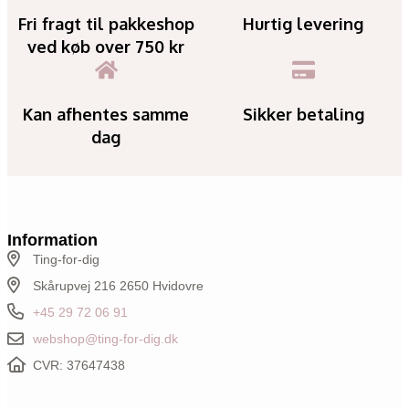
Fri fragt til pakkeshop
Hurtig levering
ved køb over 750 kr
Kan afhentes samme
Sikker betaling
dag
Information
Ting-for-dig
Skårupvej 216 2650 Hvidovre
+45 29 72 06 91
webshop@ting-for-dig.dk
CVR: 37647438