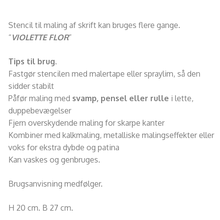
Stencil til maling af skrift kan bruges flere gange.
“
VIOLETTE FLOR
”
Tips til brug.
Fastgør stencilen med malertape eller spraylim, så den
sidder stabilt
Påfør maling med
svamp, pensel eller rulle
i lette,
duppebevægelser
Fjern overskydende maling for skarpe kanter
Kombiner med kalkmaling, metalliske malingseffekter eller
voks for ekstra dybde og patina
Kan vaskes og genbruges.
Brugsanvisning medfølger.
H 20 cm. B 27 cm.