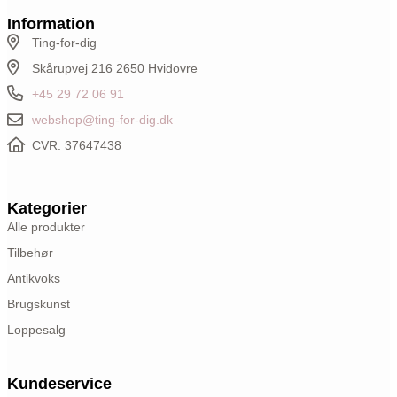
Information
Ting-for-dig
Skårupvej 216 2650 Hvidovre
+45 29 72 06 91
webshop@ting-for-dig.dk
CVR: 37647438
Kategorier
Alle produkter
Tilbehør
Antikvoks
Brugskunst
Loppesalg
Kundeservice