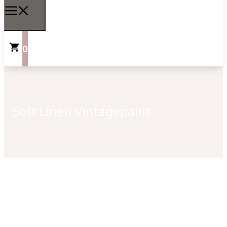
0
Soft Linen Vintagepaint