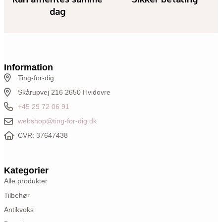
dag
Information
Ting-for-dig
Skårupvej 216 2650 Hvidovre
+45 29 72 06 91
webshop@ting-for-dig.dk
CVR: 37647438
Kategorier
Alle produkter
Tilbehør
Antikvoks