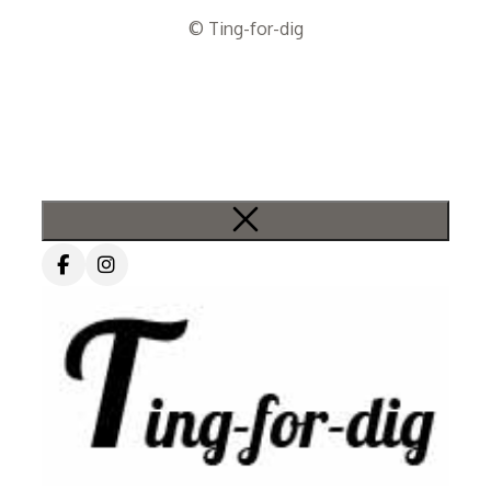
© Ting-for-dig