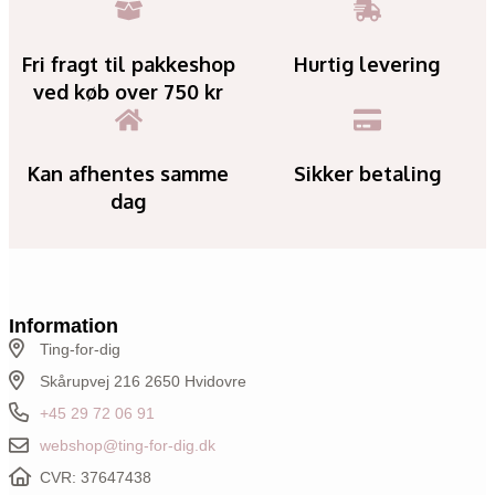
Fri fragt til pakkeshop
Hurtig levering
ved køb over 750 kr
Kan afhentes samme
Sikker betaling
dag
Information
Ting-for-dig
Skårupvej 216 2650 Hvidovre
+45 29 72 06 91
webshop@ting-for-dig.dk
CVR: 37647438