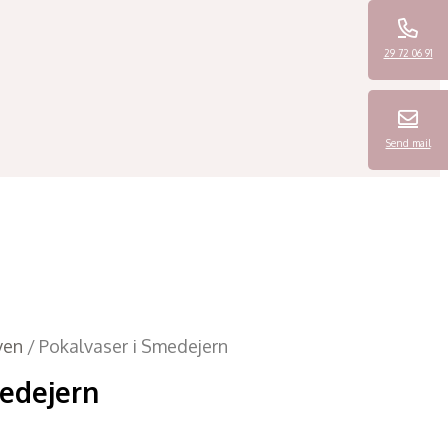
29 72 06 91
Send mail
ven
/ Pokalvaser i Smedejern
medejern