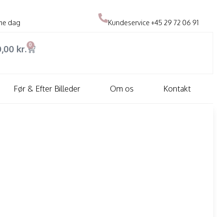
me dag
Kundeservice
+45 29 72 06 91
0
0,00
kr.
Før & Efter Billeder
Om os
Kontakt