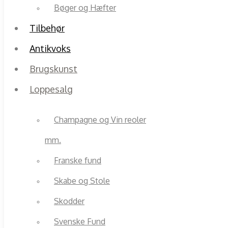
Bøger og Hæfter
Tilbehør
Antikvoks
Brugskunst
Loppesalg
Champagne og Vin reoler
mm.
Franske fund
Skabe og Stole
Skodder
Svenske Fund