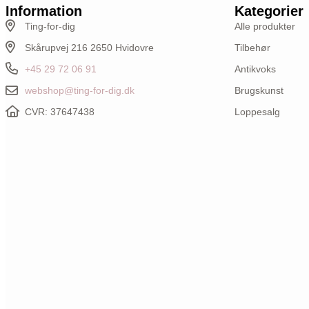
Information
Kategorier
Ting-for-dig
Alle produkter
Skårupvej 216 2650 Hvidovre
Tilbehør
+45 29 72 06 91
Antikvoks
webshop@ting-for-dig.dk
Brugskunst
CVR: 37647438
Loppesalg