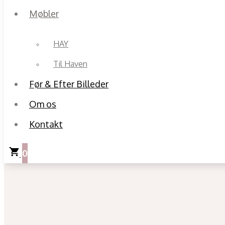
Møbler
HAY
Til Haven
Før & Efter Billeder
Om os
Kontakt
0