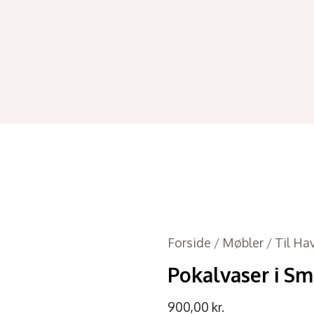
Forside
/
Møbler
/
Til Ha
Pokalvaser i S
900,00
kr.