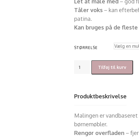
Let at male med
– god f
Tåler voks
– kan efterbe
patina.
Kan bruges på de fleste
STØRRELSE
Tilføj til kurv
Produktbeskrivelse
Malingen er vandbaseret 
børnemøbler.
Rengør overfladen
– fje