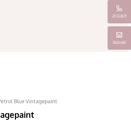
29 72 06 91
Send mail
Petrol Blue Vintagepaint
tagepaint