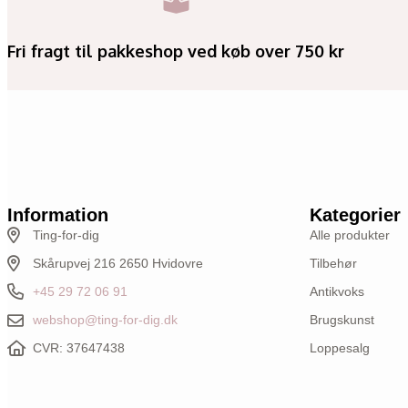
Fri fragt til pakkeshop ved køb over 750 kr
Information
Kategorier
Ting-for-dig
Alle produkter
Skårupvej 216 2650 Hvidovre
Tilbehør
+45 29 72 06 91
Antikvoks
webshop@ting-for-dig.dk
Brugskunst
CVR: 37647438
Loppesalg