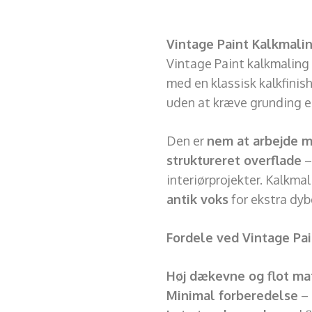
Vintage Paint Kalkmali
Vintage Paint kalkmaling
med en klassisk kalkfinis
uden at kræve grunding ell
Den er
nem at arbejde 
struktureret overflade
–
interiørprojekter. Kalkma
antik voks
for ekstra dyb
Fordele ved Vintage Pa
Høj dækevne og flot mat
Minimal forberedelse
– 