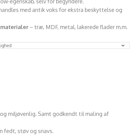
low-egenskab, selv for begyndere.
handles med antik voks for ekstra beskyttelse og
 materialer
– træ, MDF, metal, lakerede flader m.m.
og miljøvenlig. Samt godkendt til maling af
rn fedt, støv og snavs.