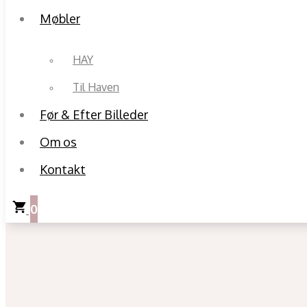
Møbler
HAY
Til Haven
Før & Efter Billeder
Om os
Kontakt
0