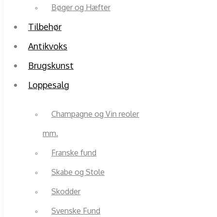
Bøger og Hæfter
Tilbehør
Antikvoks
Brugskunst
Loppesalg
Champagne og Vin reoler
mm.
Franske fund
Skabe og Stole
Skodder
Svenske Fund