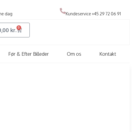
me dag
Kundeservice
+45 29 72 06 91
0
0,00
kr.
Før & Efter Billeder
Om os
Kontakt