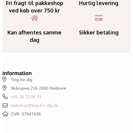
Fri fragt til pakkeshop
Hurtig levering
ved køb over 750 kr
Kan afhentes samme
Sikker betaling
dag
Information
Ting-for-dig
Skårupvej 216 2650 Hvidovre
+45 29 72 06 91
webshop@ting-for-dig.dk
CVR: 37647438