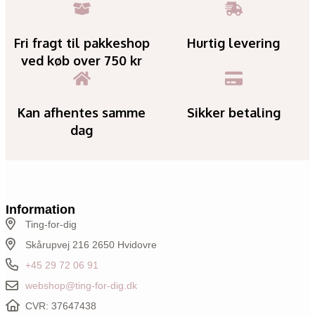
Fri fragt til pakkeshop
Hurtig levering
ved køb over 750 kr
Kan afhentes samme
Sikker betaling
dag
Information
Ting-for-dig
Skårupvej 216 2650 Hvidovre
+45 29 72 06 91
webshop@ting-for-dig.dk
CVR: 37647438