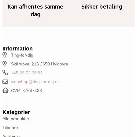
Kan afhentes samme
Sikker betaling
dag
Information
Ting-for-dig
Skårupvej 216 2650 Hvidovre
+45 29 72 06 91
webshop@ting-for-dig.dk
CVR: 37647438
Kategorier
Alle produkter
Tilbehør
Antikvoks