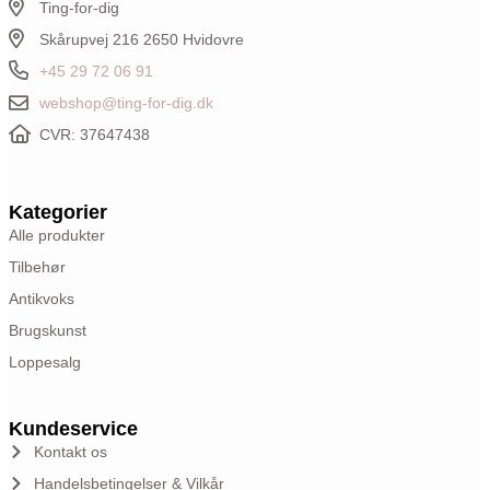
Ting-for-dig
Skårupvej 216 2650 Hvidovre
+45 29 72 06 91
webshop@ting-for-dig.dk
CVR: 37647438
Kategorier
Alle produkter
Tilbehør
Antikvoks
Brugskunst
Loppesalg
Kundeservice
Kontakt os
Handelsbetingelser & Vilkår