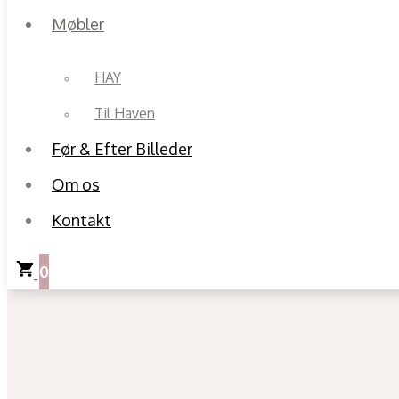
Møbler
HAY
Til Haven
Før & Efter Billeder
Om os
Kontakt
0