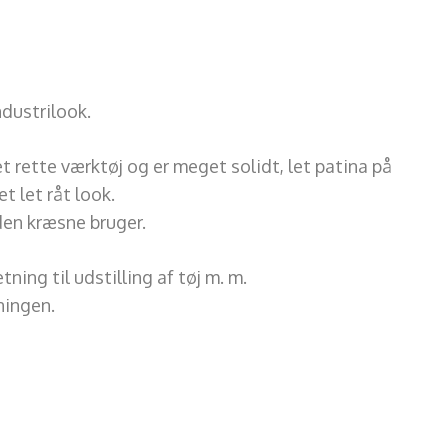
ndustrilook.
t rette værktøj og er meget solidt, let patina på
t let råt look.
 den kræsne bruger.
tning til udstilling af tøj m. m.
ningen.