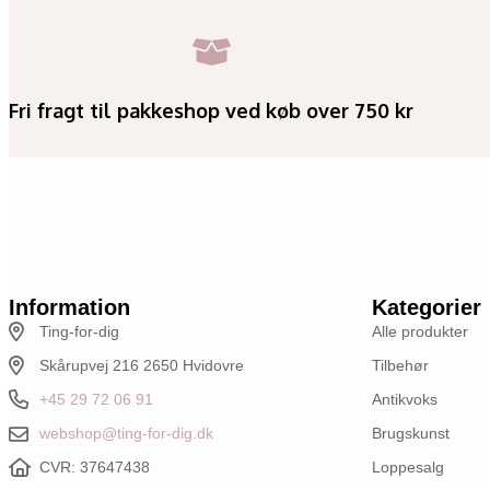
Fri fragt til pakkeshop ved køb over 750 kr
Information
Kategorier
Ting-for-dig
Alle produkter
Skårupvej 216 2650 Hvidovre
Tilbehør
+45 29 72 06 91
Antikvoks
webshop@ting-for-dig.dk
Brugskunst
CVR: 37647438
Loppesalg