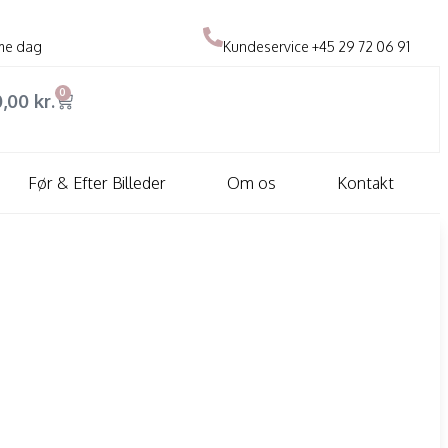
me dag
Kundeservice
+45 29 72 06 91
0
0,00
kr.
Før & Efter Billeder
Om os
Kontakt