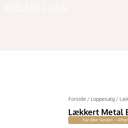
Industri Look
Forside
/
Loppesalg
/ Læk
Lækkert Metal 
Kan Ikke Sendes – Afhen