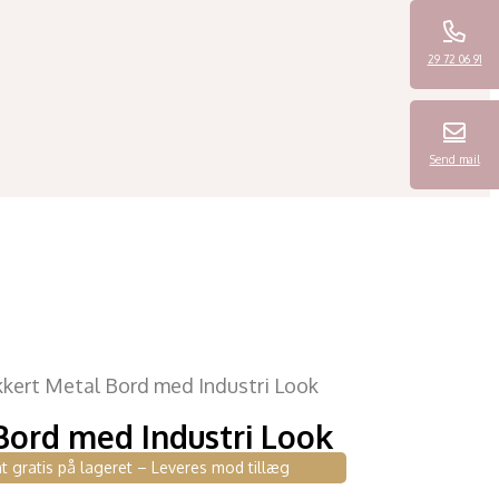
29 72 06 91
Send mail
kert Metal Bord med Industri Look
Bord med Industri Look
t gratis på lageret – Leveres mod tillæg