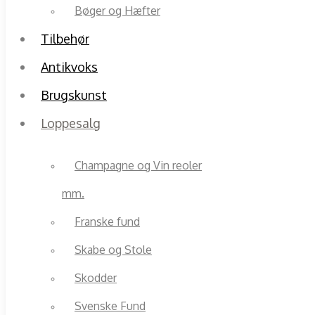
Bøger og Hæfter
Tilbehør
Antikvoks
Brugskunst
Loppesalg
Champagne og Vin reoler
mm.
Franske fund
Skabe og Stole
Skodder
Svenske Fund