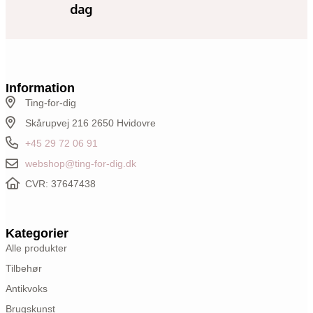
dag
Information
Ting-for-dig
Skårupvej 216 2650 Hvidovre
+45 29 72 06 91
webshop@ting-for-dig.dk
CVR: 37647438
Kategorier
Alle produkter
Tilbehør
Antikvoks
Brugskunst