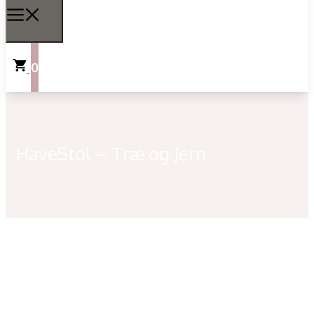
0
HaveStol – Træ og Jern