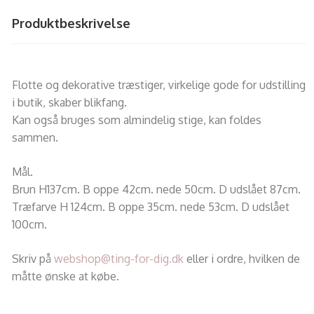
Produktbeskrivelse
Flotte og dekorative træstiger, virkelige gode for udstilling
i butik, skaber blikfang.
Kan også bruges som almindelig stige, kan foldes
sammen.
Mål.
Brun H137cm. B oppe 42cm. nede 50cm. D udslået 87cm.
Træfarve H 124cm. B oppe 35cm. nede 53cm. D udslået
100cm.
Skriv på
webshop@ting-for-dig.dk
eller i ordre, hvilken de
måtte ønske at købe.