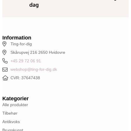
dag
Information
Ting-for-dig
Skårupvej 216 2650 Hvidovre
+45 29 72 06 91
webshop@ting-for-dig.dk
CVR: 37647438
Kategorier
Alle produkter
Tilbehør
Antikvoks
Brugskunst