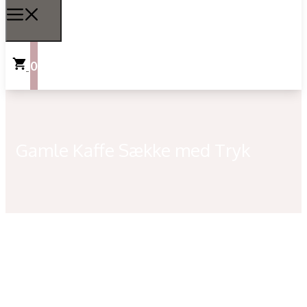
0
Gamle Kaffe Sække med Tryk