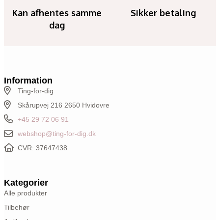
Kan afhentes samme
Sikker betaling
dag
Information
Ting-for-dig
Skårupvej 216 2650 Hvidovre
+45 29 72 06 91
webshop@ting-for-dig.dk
CVR: 37647438
Kategorier
Alle produkter
Tilbehør