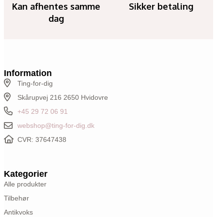
Kan afhentes samme
Sikker betaling
dag
Information
Ting-for-dig
Skårupvej 216 2650 Hvidovre
+45 29 72 06 91
webshop@ting-for-dig.dk
CVR: 37647438
Kategorier
Alle produkter
Tilbehør
Antikvoks