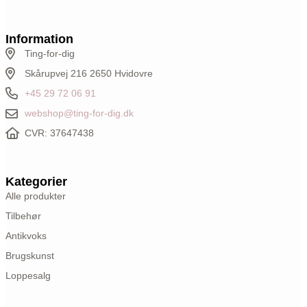
Information
Ting-for-dig
Skårupvej 216 2650 Hvidovre
+45 29 72 06 91
webshop@ting-for-dig.dk
CVR: 37647438
Kategorier
Alle produkter
Tilbehør
Antikvoks
Brugskunst
Loppesalg