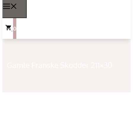
0
Gamle Franske Skodder 211×30