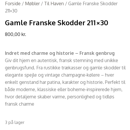
Forside
/
Møbler
/
Til Haven
/ Gamle Franske Skodder
211×30
Gamle Franske Skodder 211×30
800,00
kr.
Indret med charme og historie – Fransk genbrug
Giv dit hjem en autentisk, fransk stemning med unikke
genbrugsfund. Fra rustikke trækasser og gamle skodder til
elegante spejle og vintage champagne‑kølere – hver
enkelt genstand har patina, karakter og historie. Perfekt til
både moderne, klassiske eller boheme‑inspirerede hjem,
hvor detaljerne skaber varme, personlighed og tidløs
fransk charme
3 på lager