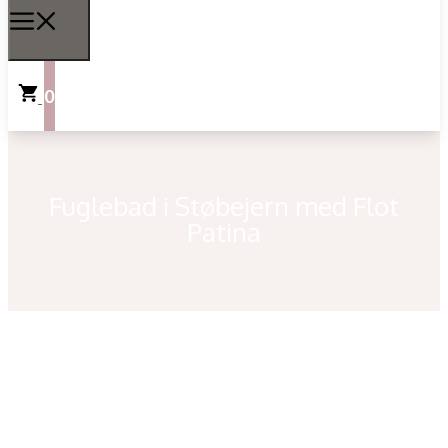
0
Fuglebad i Støbejern med Flot
Patina