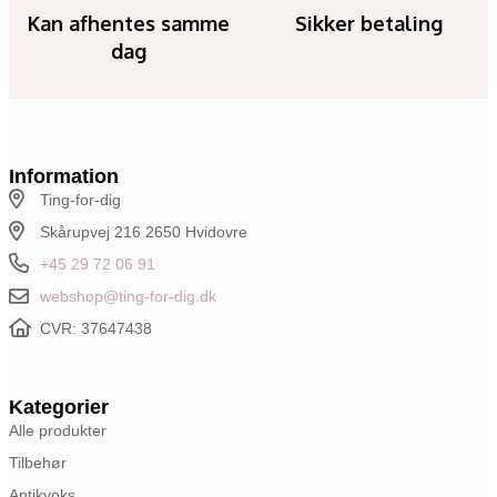
Kan afhentes samme
Sikker betaling
dag
Information
Ting-for-dig
Skårupvej 216 2650 Hvidovre
+45 29 72 06 91
webshop@ting-for-dig.dk
CVR: 37647438
Kategorier
Alle produkter
Tilbehør
Antikvoks