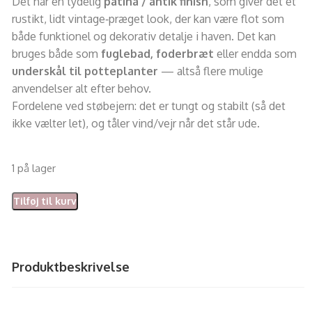
Det har en tydelig
patina / antik finish
, som giver det et
rustikt, lidt vintage‑præget look, der kan være flot som
både funktionel og dekorativ detalje i haven. Det kan
bruges både som
fuglebad, foderbræt
eller endda som
underskål til potteplanter
— altså flere mulige
anvendelser alt efter behov.
Fordelene ved støbejern: det er tungt og stabilt (så det
ikke vælter let), og tåler vind/vejr når det står ude.
1 på lager
Tilføj til kurv
Produktbeskrivelse