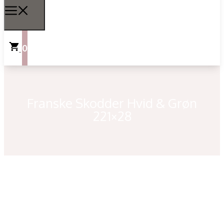
0
Franske Skodder Hvid & Grøn
221×28