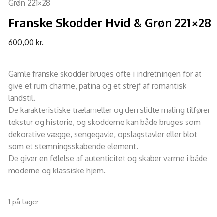
Grøn 221×28
Franske Skodder Hvid & Grøn 221×28
600,00
kr.
Gamle franske skodder bruges ofte i indretningen for at
give et rum charme, patina og et strejf af romantisk
landstil.
De karakteristiske trælameller og den slidte maling tilfører
tekstur og historie, og skodderne kan både bruges som
dekorative vægge, sengegavle, opslagstavler eller blot
som et stemningsskabende element.
De giver en følelse af autenticitet og skaber varme i både
moderne og klassiske hjem.
1 på lager