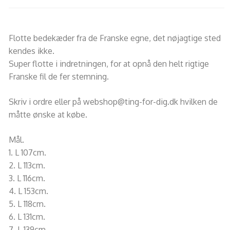
Flotte bedekæder fra de Franske egne, det nøjagtige sted
kendes ikke.
Super flotte i indretningen, for at opnå den helt rigtige
Franske fil de fer stemning.
Skriv i ordre eller på webshop@ting-for-dig.dk hvilken de
måtte ønske at købe.
Mål.
1. L 107cm.
2. L 113cm.
3. L 116cm.
4. L 153cm.
5. L 118cm.
6. L 131cm.
7. L 139cm.