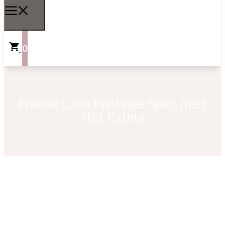
0
Fransk Louis Phillippe Spejl med
Flot Patina