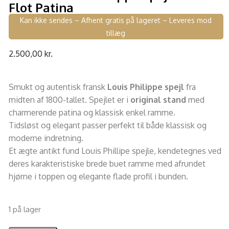
Flot Patina
Kan ikke sendes – Afhent gratis på lageret – Leveres mod
tillæg
2.500,00
kr.
Smukt og autentisk fransk
Louis Philippe spejl
fra
midten af 1800-tallet. Spejlet er i
original stand
med
charmerende patina og klassisk enkel ramme.
Tidsløst og elegant passer perfekt til både klassisk og
moderne indretning.
Et ægte antikt fund Louis Phillipe spejle, kendetegnes ved
deres karakteristiske brede buet ramme med afrundet
hjørne i toppen og elegante flade profil i bunden.
1 på lager