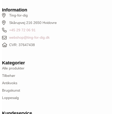
Information
Ting-for-dig
Skårupvej 216 2650 Hvidovre
+45 29 72 06 91
webshop@ting-for-dig.dk
CVR: 37647438
Kategorier
Alle produkter
Tilbehør
Antikvoks
Brugskunst
Loppesalg
Kundeservice