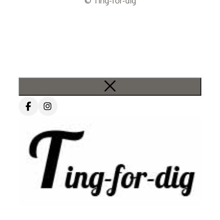
© Ting-for-dig