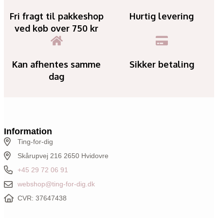
Fri fragt til pakkeshop
Hurtig levering
ved køb over 750 kr
Kan afhentes samme
Sikker betaling
dag
Information
Ting-for-dig
Skårupvej 216 2650 Hvidovre
+45 29 72 06 91
webshop@ting-for-dig.dk
CVR: 37647438