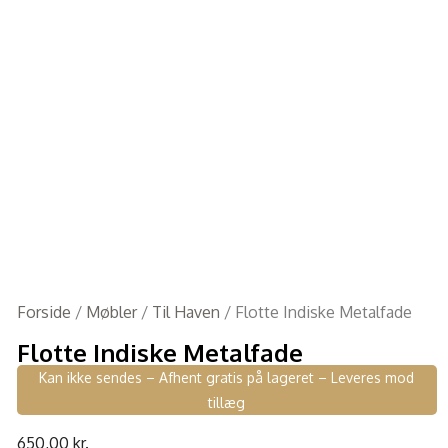
Forside
/
Møbler
/
Til Haven
/ Flotte Indiske Metalfade
Flotte Indiske Metalfade
Kan ikke sendes – Afhent gratis på lageret – Leveres mod
tillæg
650,00
kr.