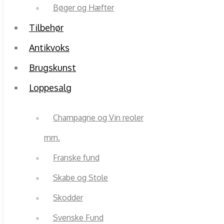
Bøger og Hæfter
Tilbehør
Antikvoks
Brugskunst
Loppesalg
Champagne og Vin reoler
mm.
Franske fund
Skabe og Stole
Skodder
Svenske Fund