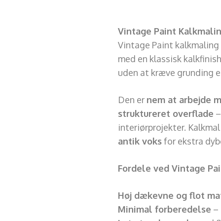
Vintage Paint Kalkmali
Vintage Paint kalkmaling
med en klassisk kalkfinis
uden at kræve grunding ell
Den er
nem at arbejde 
struktureret overflade
–
interiørprojekter. Kalkma
antik voks
for ekstra dyb
Fordele ved Vintage Pa
Høj dækevne og flot mat
Minimal forberedelse
– 