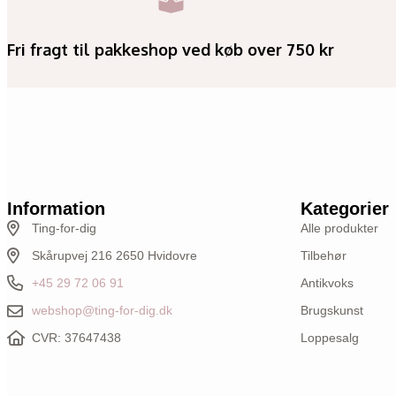
Fri fragt til pakkeshop ved køb over 750 kr
Information
Kategorier
Ting-for-dig
Alle produkter
Skårupvej 216 2650 Hvidovre
Tilbehør
+45 29 72 06 91
Antikvoks
webshop@ting-for-dig.dk
Brugskunst
CVR: 37647438
Loppesalg