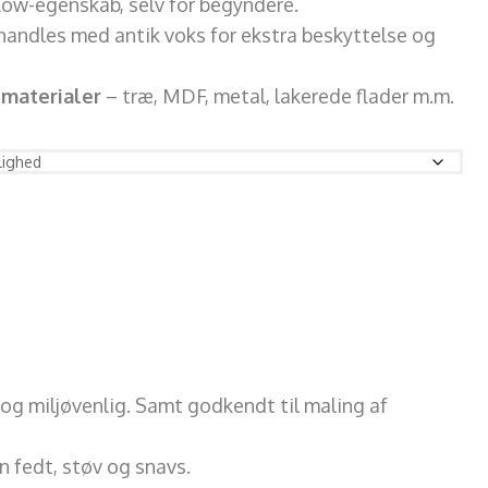
low-egenskab, selv for begyndere.
handles med antik voks for ekstra beskyttelse og
 materialer
– træ, MDF, metal, lakerede flader m.m.
og miljøvenlig. Samt godkendt til maling af
rn fedt, støv og snavs.