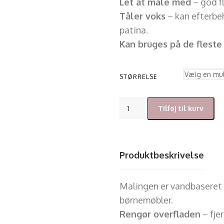
Let at male med
– god f
Tåler voks
– kan efterbe
patina.
Kan bruges på de fleste
STØRRELSE
Tilføj til kurv
Produktbeskrivelse
Malingen er vandbaseret 
børnemøbler.
Rengør overfladen
– fje