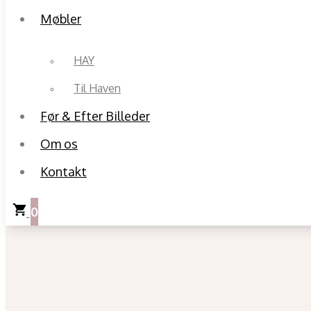
Møbler
HAY
Til Haven
Før & Efter Billeder
Om os
Kontakt
0