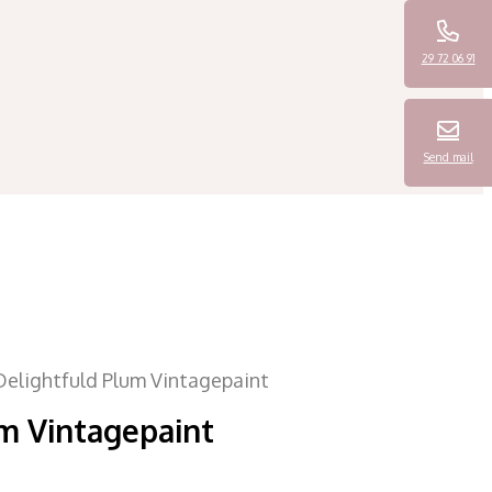
29 72 06 91
Send mail
Delightfuld Plum Vintagepaint
m Vintagepaint