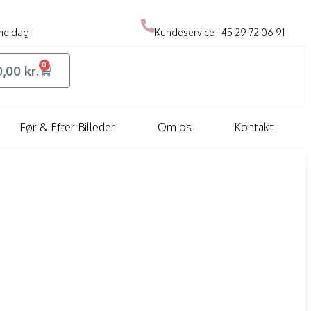
me dag
Kundeservice
+45 29 72 06 91
0
0,00
kr.
Før & Efter Billeder
Om os
Kontakt