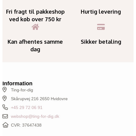
Fri fragt til pakkeshop
Hurtig levering
ved køb over 750 kr
Kan afhentes samme
Sikker betaling
dag
Information
Ting-for-dig
Skårupvej 216 2650 Hvidovre
+45 29 72 06 91
webshop@ting-for-dig.dk
CVR: 37647438