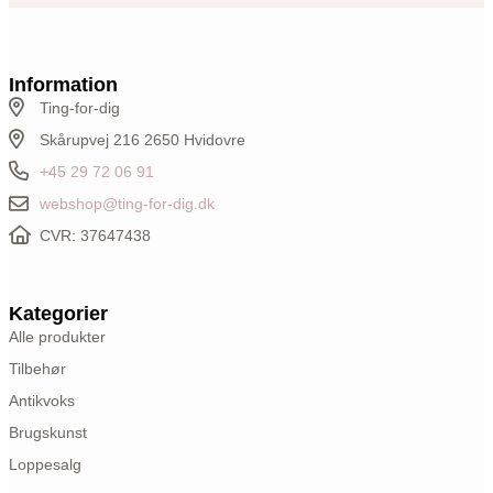
Information
Ting-for-dig
Skårupvej 216 2650 Hvidovre
+45 29 72 06 91
webshop@ting-for-dig.dk
CVR: 37647438
Kategorier
Alle produkter
Tilbehør
Antikvoks
Brugskunst
Loppesalg