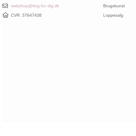
webshop@ting-for-dig.dk
Brugskunst
CVR: 37647438
Loppesalg