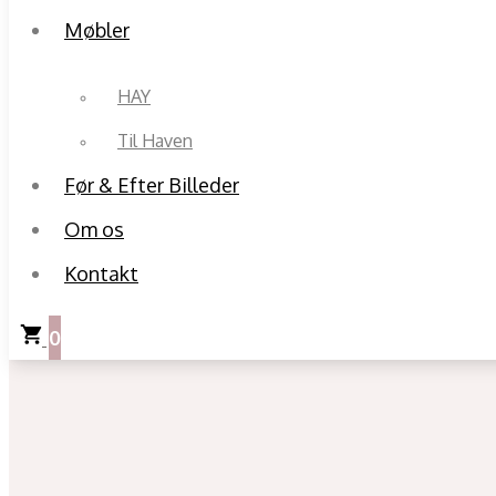
Møbler
HAY
Til Haven
Før & Efter Billeder
Om os
Kontakt
0