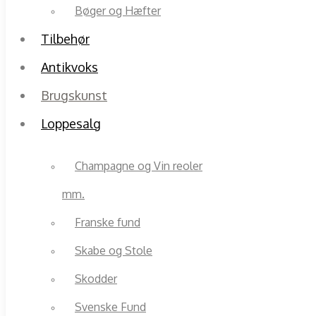
Bøger og Hæfter
Tilbehør
Antikvoks
Brugskunst
Loppesalg
Champagne og Vin reoler
mm.
Franske fund
Skabe og Stole
Skodder
Svenske Fund