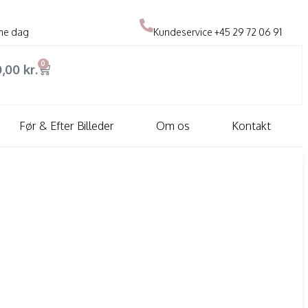
me dag
Kundeservice
+45 29 72 06 91
0
0,00
kr.
Før & Efter Billeder
Om os
Kontakt