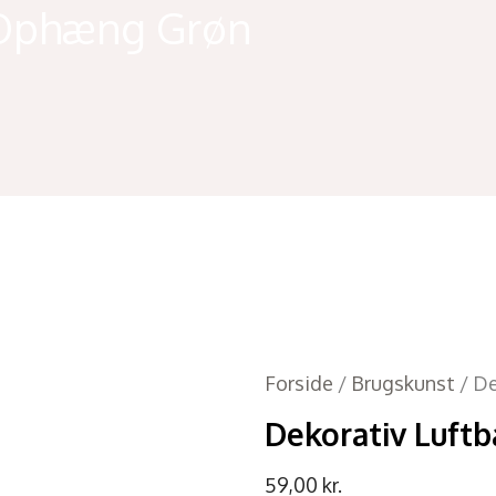
l Ophæng Grøn
Forside
/
Brugskunst
/ De
Dekorativ Luft
59,00
kr.