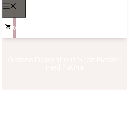
0
Grønne Dekorations Sifon Flasker
med Patina