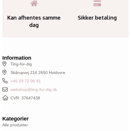
Kan afhentes samme
Sikker betaling
dag
Information
Ting-for-dig
Skårupvej 216 2650 Hvidovre
+45 29 72 06 91
webshop@ting-for-dig.dk
CVR: 37647438
Kategorier
Alle produkter