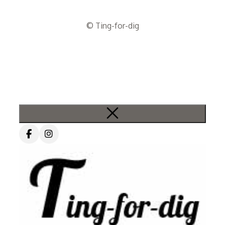
© Ting-for-dig