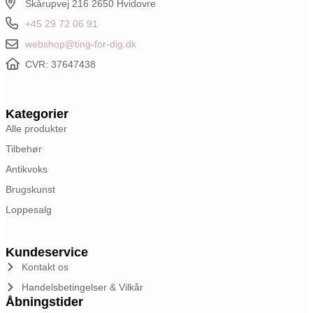
Skårupvej 216 2650 Hvidovre
+45 29 72 06 91
webshop@ting-for-dig.dk
CVR: 37647438
Kategorier
Alle produkter
Tilbehør
Antikvoks
Brugskunst
Loppesalg
Kundeservice
Kontakt os
Handelsbetingelser & Vilkår
Åbningstider