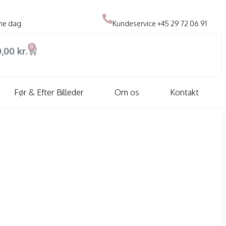
me dag
Kundeservice
+45 29 72 06 91
0
0,00
kr.
Før & Efter Billeder
Om os
Kontakt