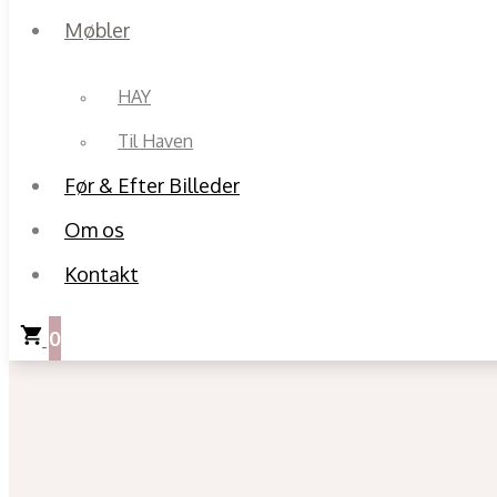
Møbler
HAY
Til Haven
Før & Efter Billeder
Om os
Kontakt
0