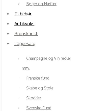
Bøger og Hæfter
Tilbehør
Antikvoks
Brugskunst
Loppesalg
Champagne og Vin reoler
mm.
Franske fund
Skabe og Stole
Skodder
Svenske Fund