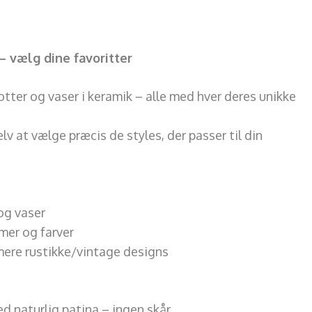
– vælg dine favoritter
tter og vaser i keramik – alle med hver deres unikke
lv at vælge præcis de styles, der passer til din
 og vaser
rmer og farver
l mere rustikke/vintage designs
d naturlig patina – ingen skår.