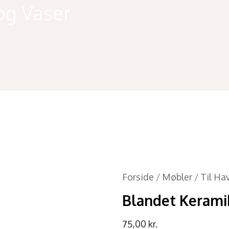
og Vaser
Forside
/
Møbler
/
Til Ha
Blandet Kerami
75,00
kr.