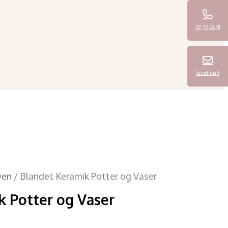
29 72 06 91
Send mail
ven
/ Blandet Keramik Potter og Vaser
k Potter og Vaser