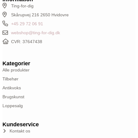
Ting-for-dig
Skårupvej 216 2650 Hvidovre
+45 29 72 06 91
webshop@ting-for-dig.dk
CVR: 37647438
Kategorier
Alle produkter
Tilbehør
Antikvoks
Brugskunst
Loppesalg
Kundeservice
Kontakt os